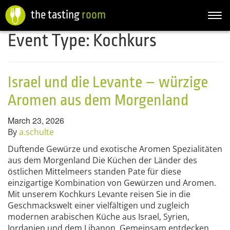
the tasting
room
Togg
navi
Event Type:
Kochkurs
Israel und die Levante – würzige
Aromen aus dem Morgenland
March 23, 2026
By
a.schulte
Duftende Gewürze und exotische Aromen Spezialitäten
aus dem Morgenland Die Küchen der Länder des
östlichen Mittelmeers standen Pate für diese
einzigartige Kombination von Gewürzen und Aromen.
Mit unserem Kochkurs Levante reisen Sie in die
Geschmackswelt einer vielfältigen und zugleich
modernen arabischen Küche aus Israel, Syrien,
Jordanien und dem Libanon. Gemeinsam entdecken